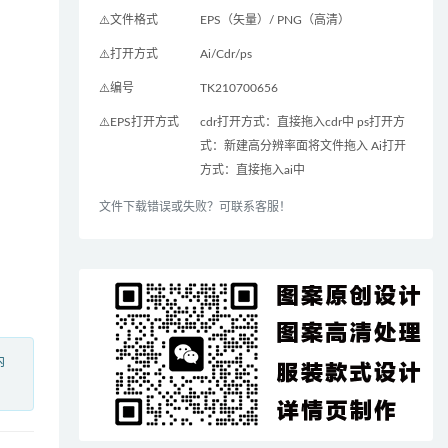
⚠️文件格式
EPS（矢量）/ PNG（高清）
⚠️打开方式
Ai/Cdr/ps
⚠️编号
TK210700656
⚠️EPS打开方式
cdr打开方式：直接拖入cdr中 ps打开方
式：新建高分辨率面将文件拖入 Ai打开
方式：直接拖入ai中
文件下载错误或失败？可联系客服！
内