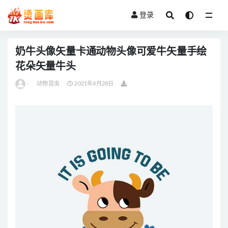
登录
全部
奶牛头像矢量卡通动物头像可爱牛矢量手绘
花朵矢量牛头
-
动物昆虫
2021年4月28日