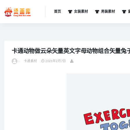
首页
女装素材
男装素材
全部
卡通动物做云朵矢量英文字母动物组合矢量兔
-
卡通素材
2021年2月7日