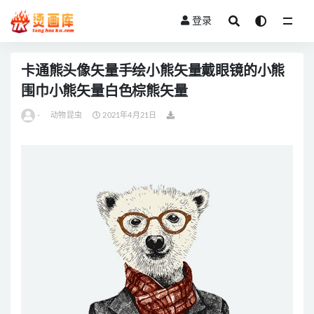
登录
全部
卡通熊头像矢量手绘小熊矢量戴眼镜的小熊
围巾小熊矢量白色棕熊矢量
-
动物昆虫
2021年4月21日