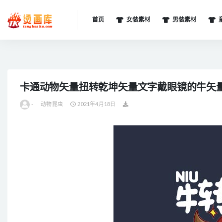
首页
女装素材
男装素材
全部
卡通动物矢量扭转乾坤矢量文字戴眼镜的牛矢
-
动物昆虫
2021年4月18日