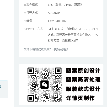
⚠️文件格式
EPS（矢量）/ PNG（高清）
⚠️打开方式
Ai/Cdr/ps
⚠️编号
TK210400139
⚠️EPS打开方式
cdr打开方式：直接拖入cdr中~~~ps打开
方式：新建高分辨率面将文件拖入~~~Ai
打开方式：直接拖入ai中
文件下载错误或失败？可联系客服！
内