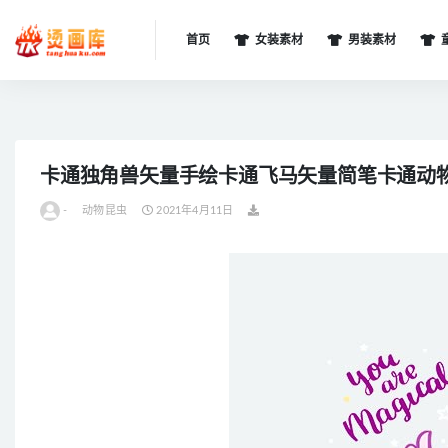
首页
女装素材
男装素材
全部
卡通独角兽矢量手绘卡通飞马矢量简笔卡通动
-
动物昆虫
2021年4月11日