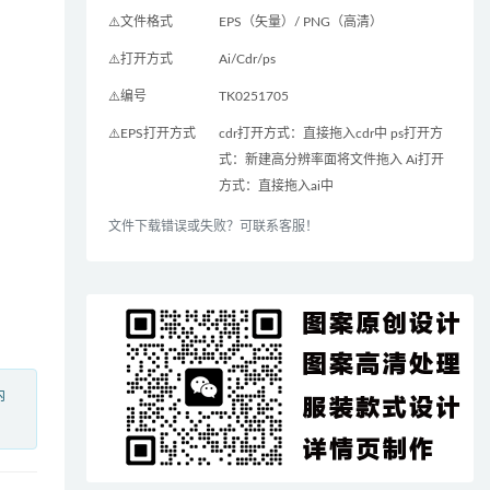
⚠️文件格式
EPS（矢量）/ PNG（高清）
⚠️打开方式
Ai/Cdr/ps
⚠️编号
TK0251705
⚠️EPS打开方式
cdr打开方式：直接拖入cdr中 ps打开方
式：新建高分辨率面将文件拖入 Ai打开
方式：直接拖入ai中
文件下载错误或失败？可联系客服！
内