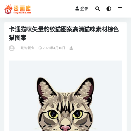
登录
全部
卡通猫咪矢量豹纹猫图案高清猫咪素材棕色
猫图案
-
动物昆虫
2021年4月10日