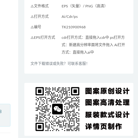
⚠️文件格式
EPS（矢量）/ PNG（高清）
⚠️打开方式
Ai/Cdr/ps
⚠️编号
TK210900968
⚠️EPS打开方式
cdr打开方式：直接拖入cdr中 ps打开方
式：新建高分辨率面将文件拖入 Ai打开
方式：直接拖入ai中
文件下载错误或失败？可联系客服！
内