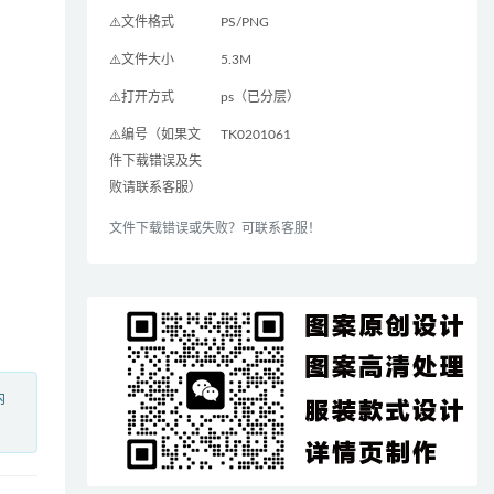
⚠️文件格式
PS/PNG
⚠️文件大小
5.3M
⚠️打开方式
ps（已分层）
⚠️编号（如果文
TK0201061
件下载错误及失
败请联系客服）
文件下载错误或失败？可联系客服！
内