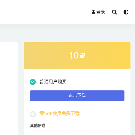
登录
10
普通用户购买
点击下载
VIP会员免费下载
其他信息