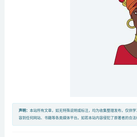
声明：
本站所有文章，如无特殊说明或标注，均为收集整理发布，仅供学
容到任何网站、书籍等各类媒体平台。如若本站内容侵犯了原著者的合法权益，可