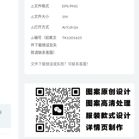
⚠️文件格式
EPS/PNG
⚠️文件大小
1M
⚠️打开方式
Ai/Cdr/ps
⚠️编号（如果文
TK1201625
件下载错误及失
败请联系客服）
文件下载错误或失败？可联系客服！
内