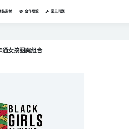
童装素材
合作联盟
常见问题
卡通女孩图案组合