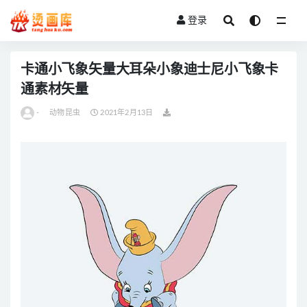
登录
全部
卡通小飞象矢量大耳朵小象迪士尼小飞象卡
通素材矢量
-
动物昆虫
2021年2月13日