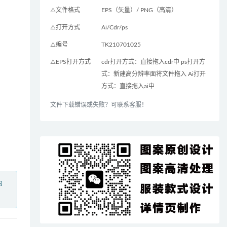
⚠️文件格式
EPS（矢量）/ PNG（高清）
⚠️打开方式
Ai/Cdr/ps
⚠️编号
TK210701025
⚠️EPS打开方式
cdr打开方式：直接拖入cdr中 ps打开方
式：新建高分辨率面将文件拖入 Ai打开
方式：直接拖入ai中
文件下载错误或失败？可联系客服！
内