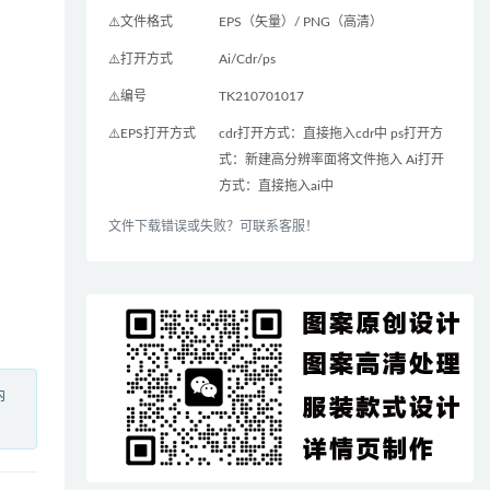
⚠️文件格式
EPS（矢量）/ PNG（高清）
⚠️打开方式
Ai/Cdr/ps
⚠️编号
TK210701017
⚠️EPS打开方式
cdr打开方式：直接拖入cdr中 ps打开方
式：新建高分辨率面将文件拖入 Ai打开
方式：直接拖入ai中
文件下载错误或失败？可联系客服！
内