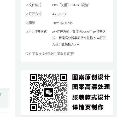
⚠️文件格式
EPS（矢量）/ PNG（高清）
⚠️打开方式
Ai/Cdr/ps
⚠️编号
TK210700736
⚠️EPS打开方式
cdr打开方式：直接拖入cdr中 ps打开方
式：新建高分辨率面将文件拖入 Ai打开
方式：直接拖入ai中
文件下载错误或失败？可联系客服！
内