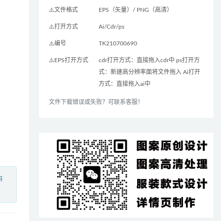
⚠️文件格式
EPS（矢量）/ PNG（高清）
⚠️打开方式
Ai/Cdr/ps
⚠️编号
TK210700690
⚠️EPS打开方式
cdr打开方式：直接拖入cdr中 ps打开方
式：新建高分辨率面将文件拖入 Ai打开
方式：直接拖入ai中
文件下载错误或失败？可联系客服！
内