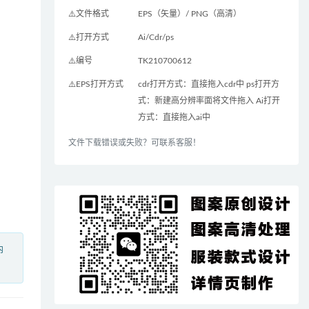
⚠️文件格式
EPS（矢量）/ PNG（高清）
⚠️打开方式
Ai/Cdr/ps
⚠️编号
TK210700612
⚠️EPS打开方式
cdr打开方式：直接拖入cdr中 ps打开方
式：新建高分辨率面将文件拖入 Ai打开
方式：直接拖入ai中
文件下载错误或失败？可联系客服！
内