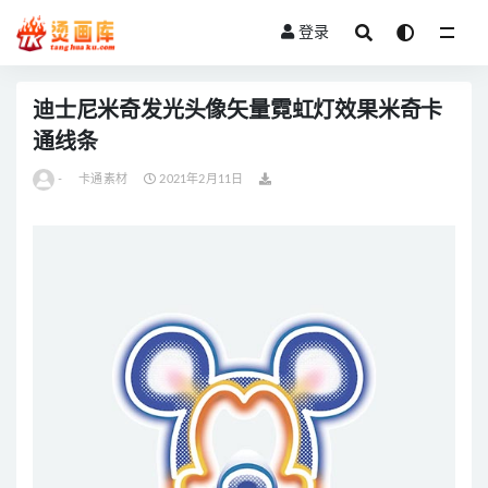
登录
全部
迪士尼米奇发光头像矢量霓虹灯效果米奇卡
通线条
-
卡通素材
2021年2月11日