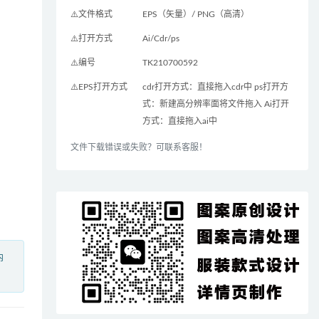
⚠️文件格式
EPS（矢量）/ PNG（高清）
⚠️打开方式
Ai/Cdr/ps
⚠️编号
TK210700592
⚠️EPS打开方式
cdr打开方式：直接拖入cdr中 ps打开方
式：新建高分辨率面将文件拖入 Ai打开
方式：直接拖入ai中
文件下载错误或失败？可联系客服！
内