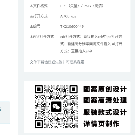
⚠️文件格式
EPS（矢量）/ PNG（高清）
⚠️打开方式
Ai/Cdr/ps
⚠️编号
TK210600449
⚠️EPS打开方式
cdr打开方式：直接拖入cdr中 ps打开方
式：新建高分辨率面将文件拖入 Ai打开
方式：直接拖入ai中
文件下载错误或失败？可联系客服！
内