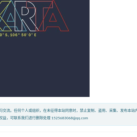
习交流。任何个人或组织，在未征得本站同意时，禁止复制、盗用、采集、发布本站
联系我们进行删除处理 1525683068@qq.com