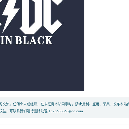
习交流。任何个人或组织，在未征得本站同意时，禁止复制、盗用、采集、发布本站
联系我们进行删除处理 1525683068@qq.com