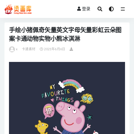
登录
全部
手绘小猪佩奇矢量英文字母矢量彩虹云朵图
案卡通动物实物小熊冰淇淋
x
卡通素材
2021年6月6日