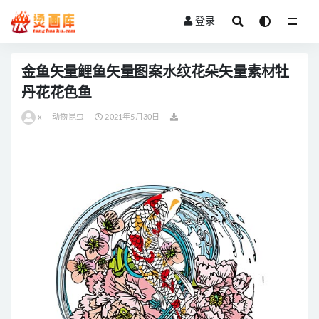
登录
全部
金鱼矢量鲤鱼矢量图案水纹花朵矢量素材牡
丹花花色鱼
x
动物昆虫
2021年5月30日