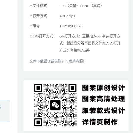
⚠️文件格式
EPS（矢量）/ PNG（高清）
⚠️打开方式
Ai/Cdr/ps
⚠️编号
TK210500378
⚠️EPS打开方式
cdr打开方式：直接拖入cdr中 ps打开方
式：新建高分辨率面将文件拖入 Ai打开
方式：直接拖入ai中
文件下载错误或失败？可联系客服！
内