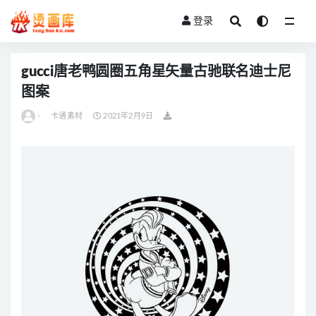
登录
全部
gucci唐老鸭圆圈五角星矢量古驰联名迪士尼
图案
-
卡通素材
2021年2月9日