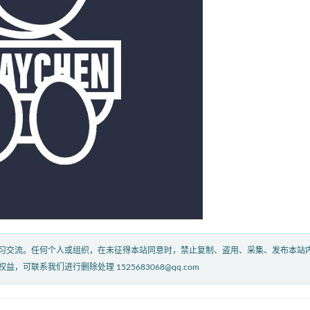
习交流。任何个人或组织，在未征得本站同意时，禁止复制、盗用、采集、发布本站
联系我们进行删除处理 1525683068@qq.com