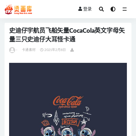
登录
全部
史迪仔宇航员飞船矢量CocaCola英文字母矢
量三只史迪仔大耳怪卡通
-
卡通素材
2021年2月8日